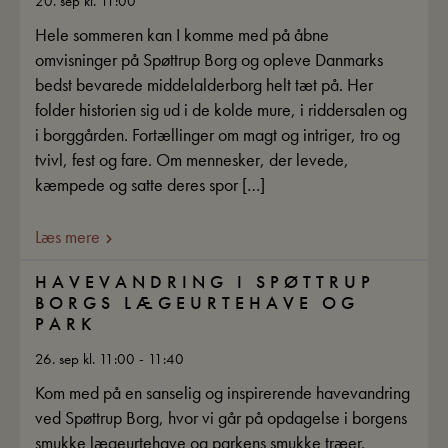
20. sep kl. 11:00
Hele sommeren kan I komme med på åbne
omvisninger på Spøttrup Borg og opleve Danmarks
bedst bevarede middelalderborg helt tæt på. Her
folder historien sig ud i de kolde mure, i riddersalen og
i borggården. Fortællinger om magt og intriger, tro og
tvivl, fest og fare. Om mennesker, der levede,
kæmpede og satte deres spor […]
Læs mere
HAVEVANDRING I SPØTTRUP
BORGS LÆGEURTEHAVE OG
PARK
26. sep kl. 11:00 - 11:40
Kom med på en sanselig og inspirerende havevandring
ved Spøttrup Borg, hvor vi går på opdagelse i borgens
smukke lægeurtehave og parkens smukke træer.