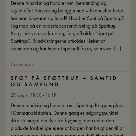
Denne rundvisning handler om, bemanding og
skytteloftet. Forsvar og beliggenhed – hvem eller hvad
har man forsvaret sig imod? Hvad er Spot på Spøttrup?
Tag med på en anderledes rundvisning på Spøttrup
Borg, når vores arkæolog, Turi, afholder “Spot på
Spøttrup”. Rundvisningerne afholdes i løbet af
sommeren og har hver et specielt fokus, som viser […]
Læs mere
SPOT PÅ SPØTTRUP – SAMTID
OG SAMFUND
27. aug kl. 15:30 - 16:15
Denne rundvisning handler om, Spøttrup Borgens plads
i Danmarkshistorien. Denne gang er udgangspunktet
ikke så meget den fysiske bygning, men mere den
plads de forskellige ejere af borgen har brugt den til at
repræsentere. Kan vi sige noget om det? Hvad er Spot