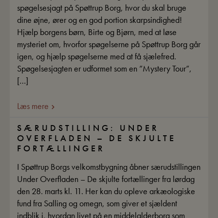
spøgelsesjagt på Spøttrup Borg, hvor du skal bruge
dine øjne, ører og en god portion skarpsindighed!
Hjælp borgens børn, Birte og Bjørn, med at løse
mysteriet om, hvorfor spøgelserne på Spøttrup Borg går
igen, og hjælp spøgelserne med at få sjælefred.
Spøgelsesjagten er udformet som en ”Mystery Tour”,
[…]
Læs mere
SÆRUDSTILLING: UNDER
OVERFLADEN – DE SKJULTE
FORTÆLLINGER
I Spøttrup Borgs velkomstbygning åbner særudstillingen
Under Overfladen – De skjulte fortællinger fra lørdag
den 28. marts kl. 11. Her kan du opleve arkæologiske
fund fra Salling og omegn, som giver et sjældent
indblik i, hvordan livet på en middelalderborg som