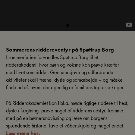
Sommerens riddereventyr på Spøttrup Borg
I sommerferien forvandles Spøttrup Borg til et
ridderakademi, hvor børn og voksne kan prøve kræfter
med livet som ridder. Gennem sjove og udfordrende
aktiviteter skal I træne, dyste og samarbejde – og måske
finde ud af, hvem der egentlig er familiens tapreste kriger.
På Ridderakademiet kan I bl.a. møde rigtige riddere til hest,
dyste i fægtning, prøve noget af ridderens udstyr, komme
med på en børnerundvisning og lære om borgens
spændende historie, lave et våbenskjold og meget andet.
Læs mere her.