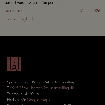
absolut verdensklasse Når portene…
Læs mere
17. juni 2026
Se alle nyheder
Spøttrup Borg · Borgen 6A, 7860 Spøttrup
T
9915 3564
·
borgen@museumsalling.dk
Telefontid: kl. 10-16
Find vej på:
Google Maps