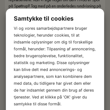
på Spøttrup? Tag med på en anderledes rundvisning på
Spøttrup Borg, når […]
Samtykke til cookies
Læs mere
Vi og vores samarbejdspartnere bruger
teknologier, herunder cookies, til at
SEP.
indsamle oplysninger om dig til forskellige
2026
formål, herunder: Tilpasning af annoncering,
bedre brugeroplevelse, funktionalitet,
SPØGELSESJAGT PÅ SPØTTRUP
statistik og marketing. Disse oplysninger
BORG
kan blive delt med annoncerings- og
28. mar kl. 10:00 - 18. okt kl. 16:00
analysepartnere, som kan kombinere dem
Kom med på en spændende og nervepirrende
med data, du tidligere har givet dem eller
spøgelsesjagt på Spøttrup Borg, hvor du skal bruge
de har indsamlet gennem din brug af deres
dine øjne, ører og en god portion skarpsindighed!
tjenester. Ved at klikke på 'OK' giver du
Hjælp borgens børn, Birte og Bjørn, med at løse
samtykke til disse formål.
mysteriet om, hvorfor spøgelserne på Spøttrup Borg går